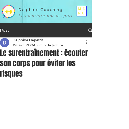
ME
Delphine Coaching
NU
Le bien-être pa
r le sport
Post
Delphine Depetris
19 févr. 2024
3 min de lecture
Le surentraînement : écouter
son corps pour éviter les
risques