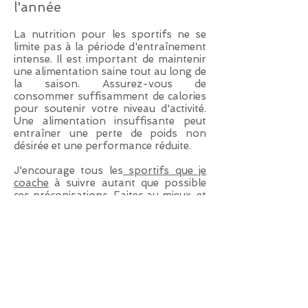
l'année
La nutrition pour les sportifs ne se
limite pas à la période d'entraînement
intense. Il est important de maintenir
une alimentation saine tout au long de
la saison. Assurez-vous de
consommer suffisamment de calories
pour soutenir votre niveau d'activité.
Une alimentation insuffisante peut
entraîner une perte de poids non
désirée et une performance réduite.
J'encourage tous les
sportifs que je
coache
à suivre autant que possible
ces préconisations. Faites au mieux, et
ne vous frustrez pas. Mais n'oubliez
pas l'importance de l'alimentation
pour un sportif.
Afin de vous aider au mieux dans
votre objectif sportif, je collabore
également avec
Cassielle Chenut,
diététicienne micronutritionniste
à
Anglet, qui pourra vous conseiller et
répondre à vos questions plus