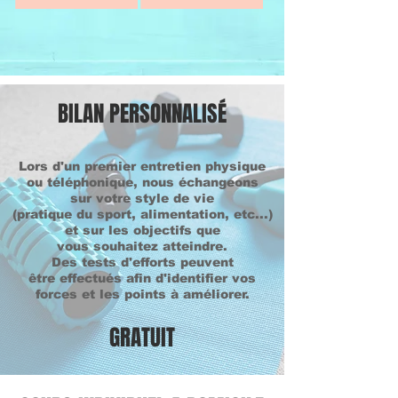
BILAN PERSONNALISÉ
​Lors d'un premier entretien physique
ou téléphonique, nous échangeons
sur votre style de vie
(pratique du sport, alimentation, etc...)
et sur les objectifs que
vous souhaitez atteindre.
Des tests d'efforts peuvent
être effectués afin d'identifier vos
forces et les points à améliorer.
GRATUIT