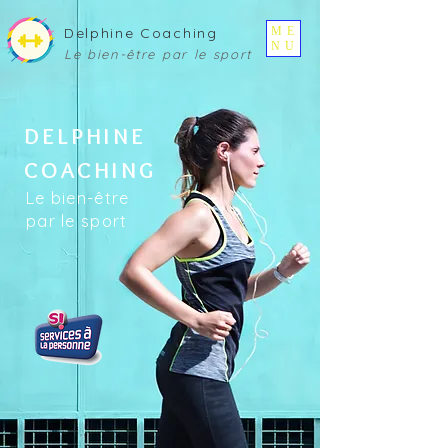
ME
Delphine Coaching
NU
Le bien-être pa
r le sport
DELPHINE
COACHING
Le bien-être
par le sport